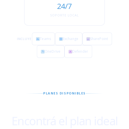
24/7
SOPORTE LOCAL
Teams
Exchange
SharePoint
INCLUYE
OneDrive
Defender
PLANES DISPONIBLES
Encontrá el plan ideal