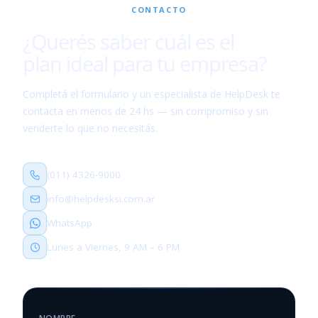
CONTACTO
¿Querés saber cuál es el
plan ideal para tu empresa?
Completá el formulario y un especialista de HelpDesk te
contacta en menos de 24 hs — sin compromiso y sin
venderte lo que no necesitás.
(011) 4326-9000
info@helpdesksi.com.ar
WhatsApp
Lunes a Viernes, 9 AM – 6 PM