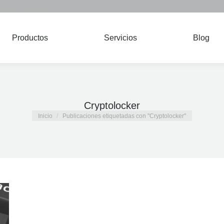
s a Viernes 9 AM – 6 PM
Productos
Servicios
Blog
Productos
Servicios
Blog
Cryptolocker
Estás aquí:
Inicio
Publicaciones etiquetadas con "Cryptolocker"