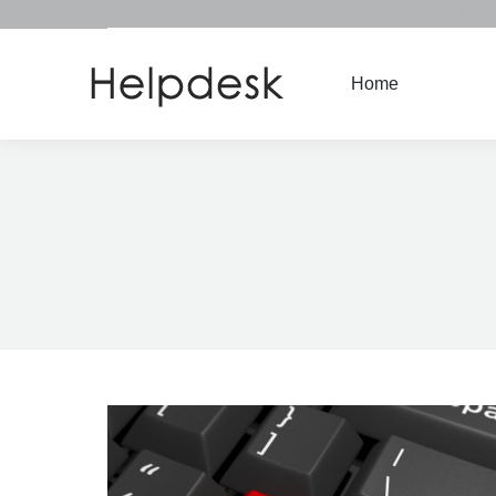
54 11 4326 9000
info@helpdesk.com.ar
Lune
Home
Home