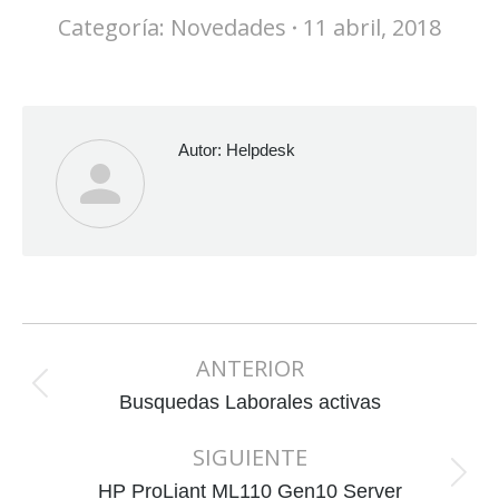
Categoría:
Novedades
11 abril, 2018
Autor:
Helpdesk
Navegación
ANTERIOR
entre
Publicación
publicaciones
Busquedas Laborales activas
anterior:
SIGUIENTE
Publicación
HP ProLiant ML110 Gen10 Server