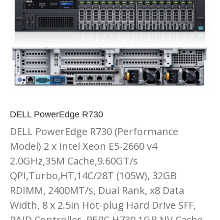
DELL PowerEdge R730
DELL PowerEdge R730 (Performance
Model) 2 x Intel Xeon E5-2660 v4
2.0GHz,35M Cache,9.60GT/s
QPI,Turbo,HT,14C/28T (105W), 32GB
RDIMM, 2400MT/s, Dual Rank, x8 Data
Width, 8 x 2.5in Hot-plug Hard Drive SFF,
RAID Controller, PERC H730 1GB NV Cache,