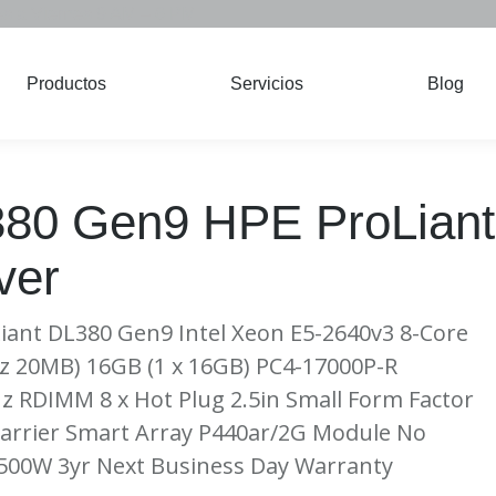
s a Viernes 9 AM – 6 PM
Productos
Servicios
Blog
Productos
Servicios
Blog
80 Gen9
HPE ProLiant
ver
iant DL380 Gen9 Intel Xeon E5-2640v3 8-Core
z 20MB) 16GB (1 x 16GB) PC4-17000P-R
 RDIMM 8 x Hot Plug 2.5in Small Form Factor
arrier Smart Array P440ar/2G Module No
 500W 3yr Next Business Day Warranty