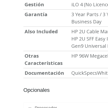
Gestión
iLO 4 (
No Licenc
Garantía
3 Year Parts / 3
Business Day
Also Included
HP 2U Cable Man
HP 2U SFF Easy I
Gen9 Universal M
Otras
HP 96W Megacel
Características
Documentación
QuickSpecs
Whit
Opcionales
Procesador