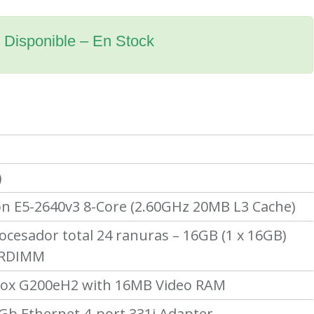
Disponible – En Stock
)
on E5-2640v3 8-Core (2.60GHz 20MB L3 Cache)
rocesador total 24 ranuras –
16GB (1 x 16GB)
 RDIMM
rox G200eH2 with 16MB Video RAM
b Ethernet 4-port 331i Adapter