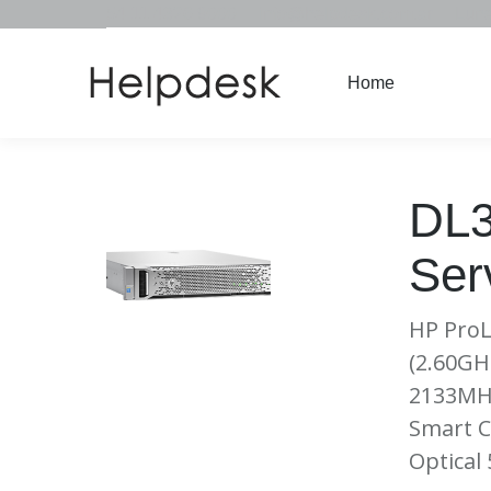
54 11 4326 9000
info@helpdesk.com.ar
Lune
Home
Home
DL3
Ser
HP ProL
(2.60GH
2133MHz
Smart C
Optical