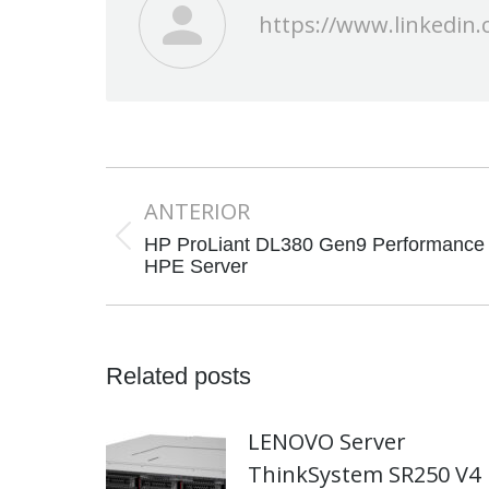
https://www.linkedin.
Navegación
ANTERIOR
entre
publicaciones
HP ProLiant DL380 Gen9 Performance
Publicación
HPE Server
anterior:
Related posts
LENOVO Server
ThinkSystem SR250 V4