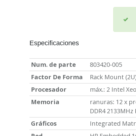
Especificaciones
Num. de parte
803420-005
Factor De Forma
Rack Mount (2U
Procesador
máx.: 2
Intel Xe
Memoria
ranuras: 12 x p
DDR4 2133MHz
Gráficos
Integrated Mat
Red
HP Embedded 1G